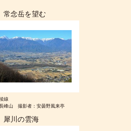
 常念岳を望む
稜線
長峰山 撮影者：安曇野風来亭
 犀川の雲海