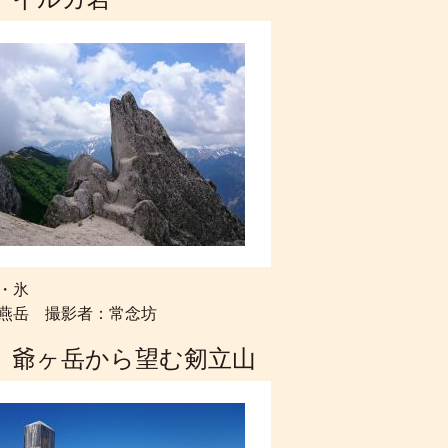
・氷
燕岳 撮影者：常念坊
 爺ヶ岳から望む剱立山