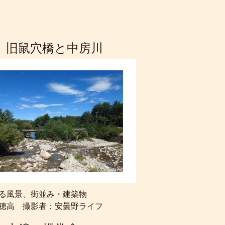
 旧鼠穴橋と中房川
る風景、街並み・建築物
穂高 撮影者：安曇野ライフ