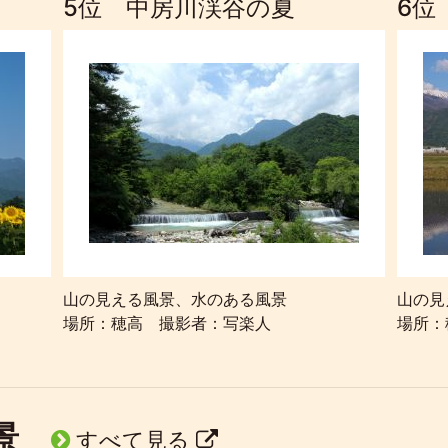
5位 中房川渓谷の夏
6位
山の見える風景、水のある風景
山の見
場所：穂高 撮影者：写楽人
場所：
風景
すべて見る