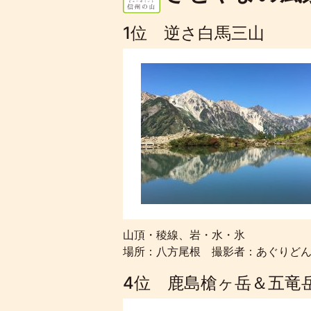
1位 逆さ白馬三山
山頂・稜線、岩・水・氷
場所：八方尾根 撮影者：あぐりど
4位 鹿島槍ヶ岳＆五竜