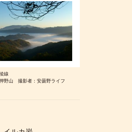
稜線
押野山 撮影者：安曇野ライフ
 イルカ岩