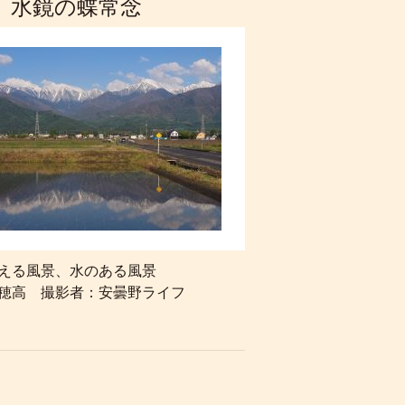
 水鏡の蝶常念
える風景、水のある風景
穂高 撮影者：安曇野ライフ