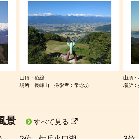
山頂・稜線
山頂・
フ
場所：長峰山 撮影者：常念坊
場所：
の風景
すべて見る
峰
2位 焼岳火口湖
3位