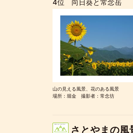
4位 向日葵と常念岳
山の見える風景、花のある風景
場所：堀金 撮影者：常念坊
さとやまの