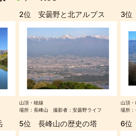
2位 安曇野と北アルプス
3位
山頂・稜線
山頂・
ん
場所：長峰山 撮影者：安曇野ライフ
場所：
岳
5位 長峰山の歴史の塔
6位