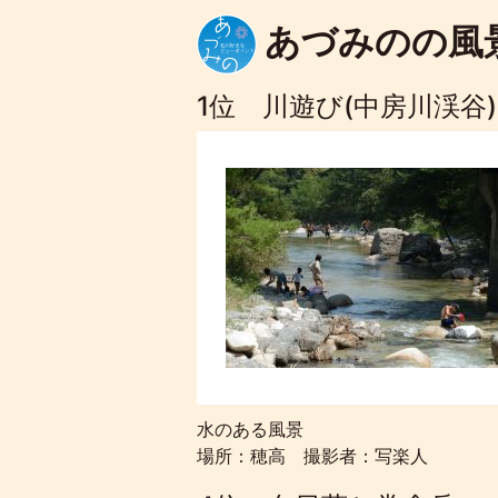
あづみのの
1位 川遊び(中房川渓谷)
水のある風景
場所：穂高 撮影者：写楽人