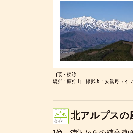
山頂・稜線
場所：鷹狩山 撮影者：安曇野ライ
北アルプス
1位 徳沢からの穂高連